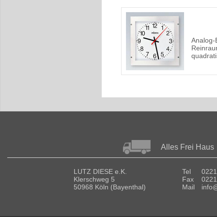
Analog-
Reinra
quadrat
Alles Frei Haus
LUTZ DIESE e.K.
Tel
0221
Klerschweg 5
Fax
0221
50968 Köln (Bayenthal)
Mail
info