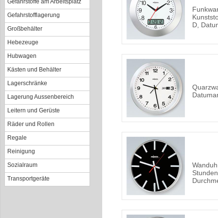
Gefahrstoffe am Arbeitsplatz
Funkwan
Gefahrstofflagerung
Kunstst
D, Datu
Großbehälter
Hebezeuge
Hubwagen
Kästen und Behälter
Lagerschränke
Quarzwa
Datuma
Lagerung Aussenbereich
Leitern und Gerüste
Räder und Rollen
Regale
Reinigung
Wanduhr
Sozialraum
Stunden
Transportgeräte
Durchm