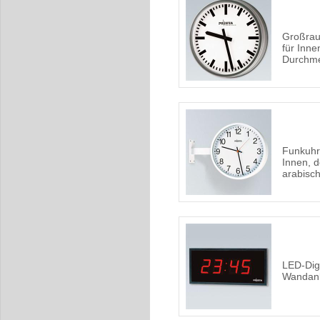
Großrau
für Inn
Durchm
Funkuhr
Innen, d
arabisc
LED-Digi
Wandan