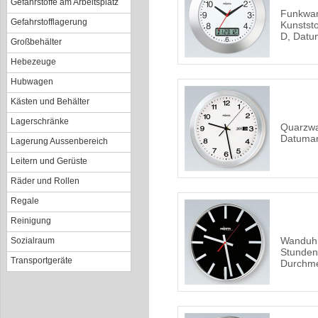
Gefahrstoffe am Arbeitsplatz
Funkwan
Gefahrstofflagerung
Kunstst
D, Datu
Großbehälter
Hebezeuge
Hubwagen
Kästen und Behälter
Lagerschränke
Quarzwa
Datuma
Lagerung Aussenbereich
Leitern und Gerüste
Räder und Rollen
Regale
Reinigung
Wanduhr
Sozialraum
Stunden
Transportgeräte
Durchm