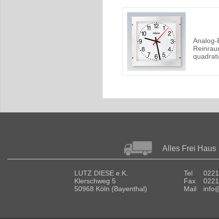
Analog-
Reinra
quadrat
Alles Frei Haus
LUTZ DIESE e.K.
Tel
0221
Klerschweg 5
Fax
0221
50968 Köln (Bayenthal)
Mail
info