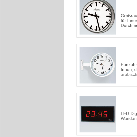
Großrau
für Inn
Durchm
Funkuhr
Innen, d
arabisc
LED-Digi
Wandan