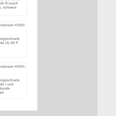
ufe B (nach
, schwere
ikelgruppe 45580)
ungsschrank,
ufe UL 60 P
ikelgruppe 45600)
ungsschrank,
ufe I und
Stunde
eit