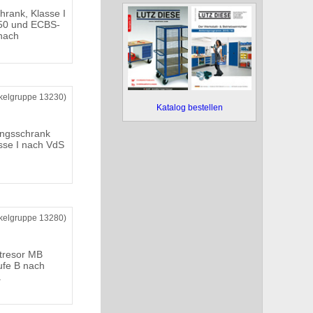
hrank, Klasse I
50 und ECBS-
nach
ikelgruppe 13230)
Katalog bestellen
ungsschrank
asse I nach VdS
ikelgruppe 13280)
tresor MB
ufe B nach
.