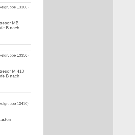
ikelgruppe 13300)
tresor MB
ufe B nach
.
ikelgruppe 13350)
tresor M 410
ufe B nach
ikelgruppe 13410)
kasten