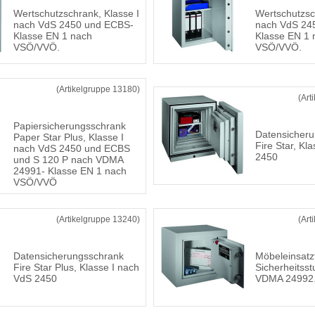
Wertschutzschrank, Klasse I
Wertschutzsc
nach VdS 2450 und ECBS-
nach VdS 24
Klasse EN 1 nach
Klasse EN 1 
VSÖ/VVÖ.
VSÖ/VVÖ.
(Artikelgruppe 13180)
(Art
Papiersicherungsschrank
Datensicher
Paper Star Plus, Klasse I
Fire Star, Kl
nach VdS 2450 und ECBS
2450
und S 120 P nach VDMA
24991- Klasse EN 1 nach
VSÖ/VVÖ
(Artikelgruppe 13240)
(Art
Datensicherungsschrank
Möbeleinsatz
Fire Star Plus, Klasse I nach
Sicherheitsst
VdS 2450
VDMA 24992