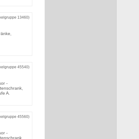
ikelgruppe 13460)
ränke,
ikelgruppe 45540)
or -
ktenschrank,
ufe A.
ikelgruppe 45560)
or -
ktenschrank,