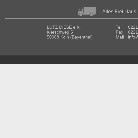
Alles Frei Haus
LUTZ DIESE e.K.
Tel
0221
Klerschweg 5
Fax
0221
50968 Köln (Bayenthal)
Mail
info