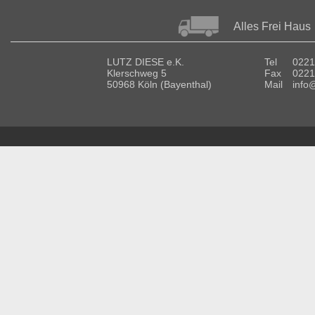
Alles Frei Haus
LUTZ DIESE e.K.
Tel
0221
Klerschweg 5
Fax
0221
50968 Köln (Bayenthal)
Mail
info