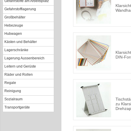
Gefahrstoffe am Arbeitsplatz
Klarsich
Gefahrstofflagerung
Wandhal
Großbehälter
Hebezeuge
Hubwagen
Kästen und Behälter
Lagerschränke
Klarsich
DIN-Fo
Lagerung Aussenbereich
Leitern und Gerüste
Räder und Rollen
Regale
Reinigung
Tischstä
Sozialraum
zu Klars
Transportgeräte
Drehzap