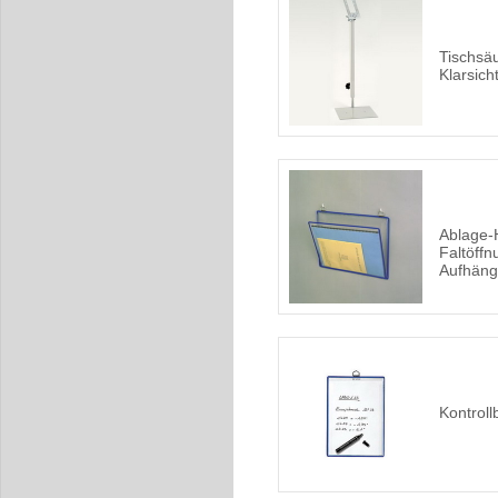
Tischsäu
Klarsich
Ablage-
Faltöffn
Aufhän
Kontroll