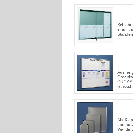
Schiebet
innen z
Ständer
Aushang
Organis
ORGAST
Glassch
Alu-Kla
und auß
Wandmo