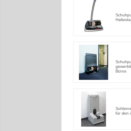
Schuhpu
Haltesta
Schuhpu
gewerbli
Büros
Sohlenr
für den 