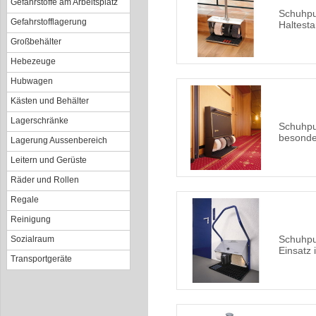
Gefahrstoffe am Arbeitsplatz
Schuhpu
Gefahrstofflagerung
Haltest
Großbehälter
Hebezeuge
Hubwagen
Kästen und Behälter
Lagerschränke
Schuhpu
besonde
Lagerung Aussenbereich
Leitern und Gerüste
Räder und Rollen
Regale
Reinigung
Schuhpu
Sozialraum
Einsatz
Transportgeräte