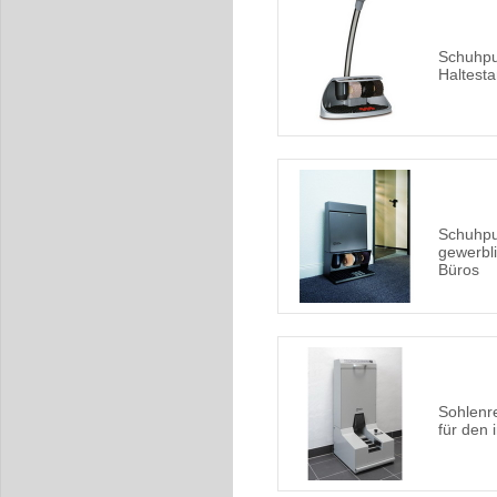
Schuhpu
Haltesta
Schuhpu
gewerbli
Büros
Sohlenr
für den 