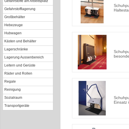
Gefahrstoffe am Arbeitsplatz
Schuhpu
Gefahrstofflagerung
Haltest
Großbehälter
Hebezeuge
Hubwagen
Kästen und Behälter
Lagerschränke
Schuhpu
besonde
Lagerung Aussenbereich
Leitern und Gerüste
Räder und Rollen
Regale
Reinigung
Schuhpu
Sozialraum
Einsatz
Transportgeräte