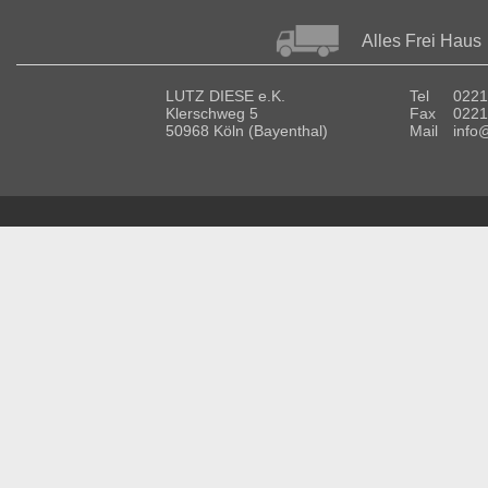
Alles Frei Haus
LUTZ DIESE e.K.
Tel
0221
Klerschweg 5
Fax
0221
50968 Köln (Bayenthal)
Mail
info