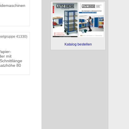
eidemaschinen
ikelgruppe 41330)
Katalog bestellen
Papier-
der mit
 Schnittlänge
satzhöhe 80