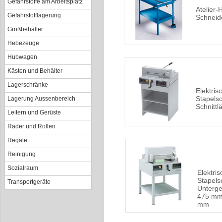
Gefahrstoffe am Arbeitsplatz
Atelier-
Gefahrstofflagerung
Schneid
Großbehälter
Hebezeuge
Hubwagen
Kästen und Behälter
Lagerschränke
Elektris
Stapelsc
Lagerung Aussenbereich
Schnitt
Leitern und Gerüste
Räder und Rollen
Regale
Reinigung
Sozialraum
Elektris
Stapels
Transportgeräte
Unterges
475 mm
mm