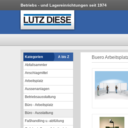
Betriebs - und Lagereinrichtungen seit 1974
Kategorien
A bis Z
Buero Arbeitsplat
Abfallsammler
Anschlagmittel
Arbeitsplatz
Aussenanlagen
Betriebsausstattung
Büro - Arbeitsplatz
Büro - Ausstattung
Faßhandling u.-abfüllung