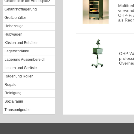
Gefahrstoffe am Arbeitsplatz
Multifunk
Gefahrstofflagerung
verwend
OHP-Pro
Großbehälter
als Redn
Hebezeuge
Hubwagen
Kästen und Behälter
Lagerschränke
OHP-Wa
profess
Lagerung Aussenbereich
Overhea
Leitern und Gerüste
Räder und Rollen
Regale
Reinigung
Sozialraum
Transportgeräte