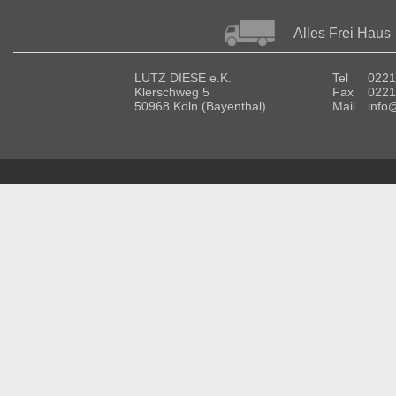
Alles Frei Haus
LUTZ DIESE e.K.
Tel
0221
Klerschweg 5
Fax
0221
50968 Köln (Bayenthal)
Mail
info