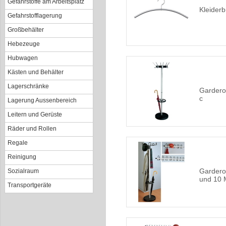
Gefahrstoffe am Arbeitsplatz
Kleiderb
Gefahrstofflagerung
Großbehälter
Hebezeuge
Hubwagen
Kästen und Behälter
Lagerschränke
Garderob
c
Lagerung Aussenbereich
Leitern und Gerüste
Räder und Rollen
Regale
Reinigung
Gardero
Sozialraum
und 10 
Transportgeräte