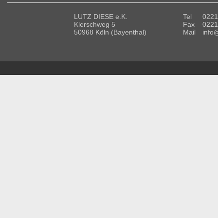
LUTZ DIESE e.K.
Tel
0221
Klerschweg 5
Fax
0221
50968 Köln (Bayenthal)
Mail
info