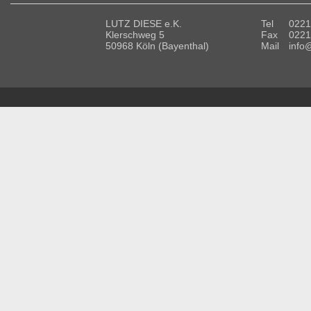
LUTZ DIESE e.K.
Tel
0221
Klerschweg 5
Fax
0221
50968 Köln (Bayenthal)
Mail
info