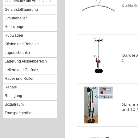
Gefahrstoffe am Arbeitsplatz
Kleiderb
Gefahrstofflagerung
Großbehälter
Hebezeuge
Hubwagen
Kästen und Behälter
Lagerschränke
Garderob
c
Lagerung Aussenbereich
Leitern und Gerüste
Räder und Rollen
Regale
Reinigung
Gardero
Sozialraum
und 10 
Transportgeräte