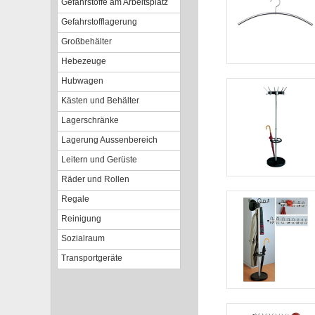
Gefahrstoffe am Arbeitsplatz
Gefahrstofflagerung
Großbehälter
Hebezeuge
Hubwagen
Kästen und Behälter
Lagerschränke
Lagerung Aussenbereich
Leitern und Gerüste
Räder und Rollen
Regale
Reinigung
Sozialraum
Transportgeräte