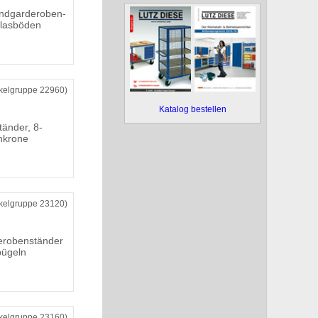
andgarderoben-
Glasböden
ikelgruppe 22960)
Katalog bestellen
änder, 8-
nkrone
ikelgruppe 23120)
erobenständer
bügeln
ikelgruppe 23160)