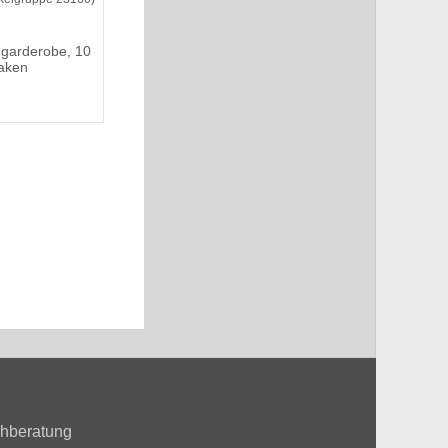
garderobe, 10
aken
hberatung