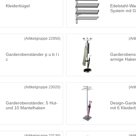
Kleiderbügel
Edelstahl-W
System mit 
(Artikelgruppe 22950)
(Art
Garderobenständer p u b l i
Garderobenst
c
armige Hake
(Artikelgruppe 23020)
(Art
Garderobenständer, 5 Hut-
Design-Gard
und 10 Mantelhaken
mit 6 Kleider
(Artikelgruppe 23130)
(Art