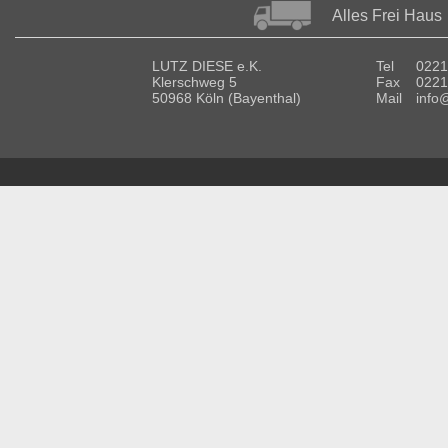
Alles Frei Haus
LUTZ DIESE e.K.
Tel
0221
Klerschweg 5
Fax
0221
50968 Köln (Bayenthal)
Mail
info