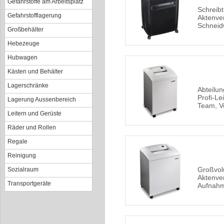
Gefahrstoffe am Arbeitsplatz
Schreibt
Gefahrstofflagerung
Aktenver
Schneid
Großbehälter
Hebezeuge
Hubwagen
Kästen und Behälter
Lagerschränke
Abteilun
Profi-Le
Lagerung Aussenbereich
Team, V
Leitern und Gerüste
Räder und Rollen
Regale
Reinigung
Großvo
Sozialraum
Aktenver
Transportgeräte
Aufnahm