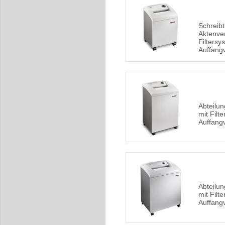
Schreibt
Aktenver
Filters
Auffang
Abteilun
mit Fil
Auffang
Abteilun
mit Fil
Auffang