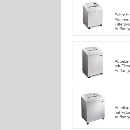
Schreibt
Aktenver
Filters
Auffang
Abteilun
mit Fil
Auffang
Abteilun
mit Fil
Auffang