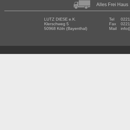
Alles Frei Haus
LUTZ DIESE e.K.
Tel
0221
Klerschweg 5
Fax
0221
50968 Köln (Bayenthal)
Mail
info