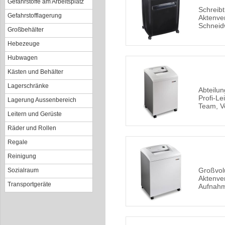
Gefahrstoffe am Arbeitsplatz
Schreibt
Gefahrstofflagerung
Aktenver
Schneid
Großbehälter
Hebezeuge
Hubwagen
Kästen und Behälter
Lagerschränke
Abteilun
Profi-Le
Lagerung Aussenbereich
Team, V
Leitern und Gerüste
Räder und Rollen
Regale
Reinigung
Großvo
Sozialraum
Aktenver
Transportgeräte
Aufnahm