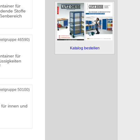
ntainer für
dende Stoffe
ßenbereich
ikelgruppe 46590)
Katalog bestellen
ntainer für
üssigkeiten
²
ikelgruppe 50100)
 für innen und