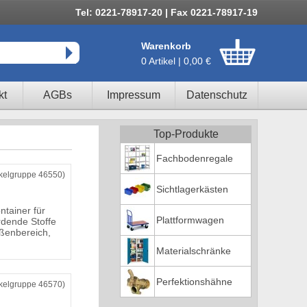
Tel: 0221-78917-20 | Fax 0221-78917-19
Warenkorb
0 Artikel | 0,00 €
kt
AGBs
Impressum
Datenschutz
Top-Produkte
Fachbodenregale
ikelgruppe 46550)
Sichtlagerkästen
ntainer für
Plattformwagen
dende Stoffe
ßenbereich,
Materialschränke
Perfektionshähne
ikelgruppe 46570)