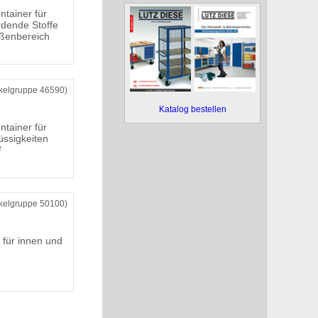
ntainer für
dende Stoffe
ßenbereich
ikelgruppe 46590)
Katalog bestellen
ntainer für
üssigkeiten
²
ikelgruppe 50100)
 für innen und