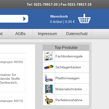
Tel: 0221-78917-20 | Fax 0221-78917-19
Warenkorb
0 Artikel | 0,00 €
kt
AGBs
Impressum
Datenschutz
Top-Produkte
Fachbodenregale
ikelgruppe 46550)
Sichtlagerkästen
ntainer für
Plattformwagen
dende Stoffe
ßenbereich,
Materialschränke
Perfektionshähne
ikelgruppe 46570)