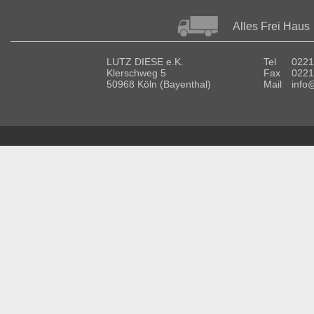
Alles Frei Haus
LUTZ DIESE e.K.
Tel
0221
Klerschweg 5
Fax
0221
50968 Köln (Bayenthal)
Mail
info