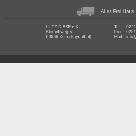
Alles Frei Haus
LUTZ DIESE e.K.
Tel
0221
Klerschweg 5
Fax
0221
50968 Köln (Bayenthal)
Mail
info