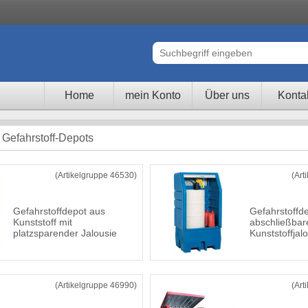
Home
mein Konto
Über uns
Konta
 Gefahrstoff-Depots
(Artikelgruppe 46530)
(Art
Gefahrstoffdepot aus
Gefahrstoffde
Kunststoff mit
abschließbar
platzsparender Jalousie
Kunststoffjal
(Artikelgruppe 46990)
(Art