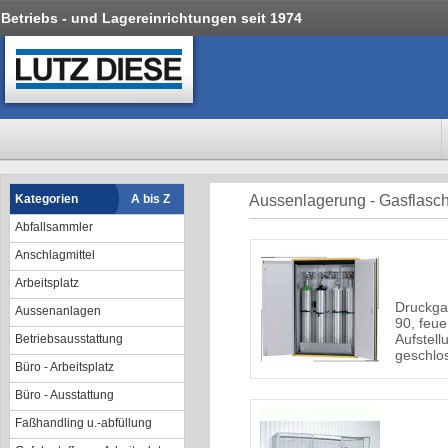
Betriebs - und Lagereinrichtungen seit 1974
Kategorien
A bis Z
Aussenlagerung - Gasflasc
Abfallsammler
Anschlagmittel
Arbeitsplatz
Druckga
Aussenanlagen
90, feue
Aufstell
Betriebsausstattung
geschl
Büro - Arbeitsplatz
Büro - Ausstattung
Faßhandling u.-abfüllung