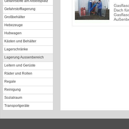
Gefahrstoffe am Arbeitsplatz
Gasflas
Gefahrstofflagerung
Dach fü
Gasflas
Großbehälter
Außenbe
Hebezeuge
Hubwagen
Kästen und Behälter
Lagerschränke
Lagerung Aussenbereich
Leitern und Gerüste
Räder und Rollen
Regale
Reinigung
Sozialraum
Transportgeräte