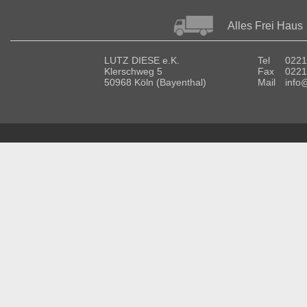
Alles Frei Haus
LUTZ DIESE e.K.
Tel
0221
Klerschweg 5
Fax
0221
50968 Köln (Bayenthal)
Mail
info