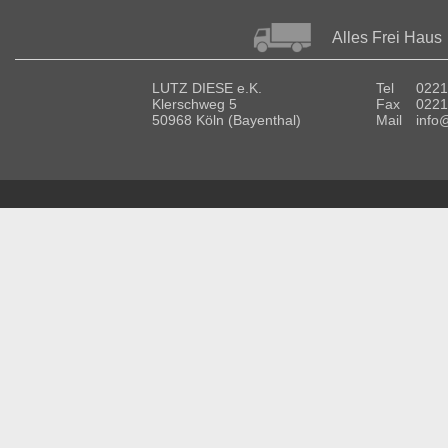
Alles Frei Haus
LUTZ DIESE e.K.
Tel
0221
Klerschweg 5
Fax
0221
50968 Köln (Bayenthal)
Mail
info