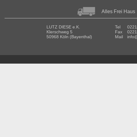
Alles Frei Haus
LUTZ DIESE e.K.
Tel
0221
Klerschweg 5
Fax
0221
50968 Köln (Bayenthal)
Mail
info