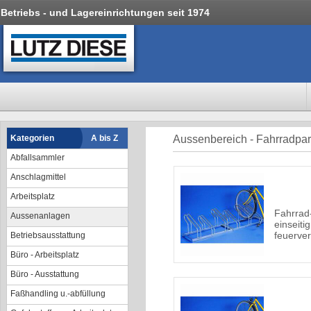
Betriebs - und Lagereinrichtungen seit 1974
Kategorien
A bis Z
Aussenbereich - Fahrradpa
Abfallsammler
Anschlagmittel
Arbeitsplatz
Fahrrad
Aussenanlagen
einseiti
feuerver
Betriebsausstattung
Büro - Arbeitsplatz
Büro - Ausstattung
Faßhandling u.-abfüllung