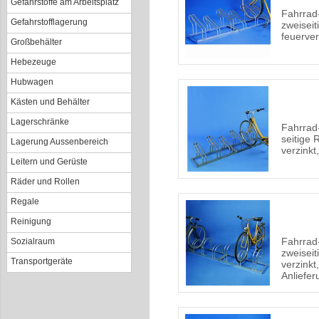
Gefahrstoffe am Arbeitsplatz
Fahrrad
Gefahrstofflagerung
zweiseit
feuerver
Großbehälter
Hebezeuge
Hubwagen
Kästen und Behälter
Lagerschränke
Fahrrad
seitige 
Lagerung Aussenbereich
verzinkt
Leitern und Gerüste
Räder und Rollen
Regale
Reinigung
Fahrrad
Sozialraum
zweiseit
Transportgeräte
verzinkt
Anliefer