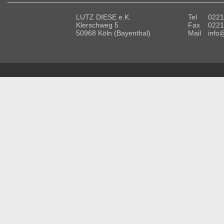
LUTZ DIESE e.K.
Tel
0221
Klerschweg 5
Fax
0221
50968 Köln (Bayenthal)
Mail
info