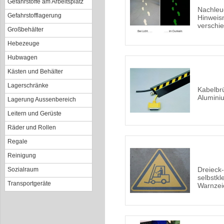
Gefahrstoffe am Arbeitsplatz
Nachleu
Gefahrstofflagerung
Hinweis
verschi
Großbehälter
Hebezeuge
Hubwagen
Kästen und Behälter
Lagerschränke
Kabelbr
Alumini
Lagerung Aussenbereich
Leitern und Gerüste
Räder und Rollen
Regale
Reinigung
Dreieck-
Sozialraum
selbstk
Transportgeräte
Warnzei