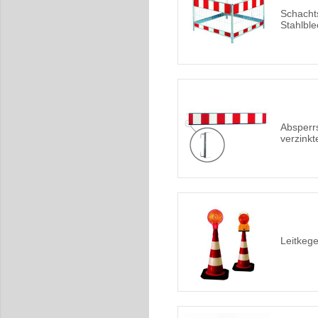
Schachts
Stahlble
Absperr
verzinkt
Leitkege