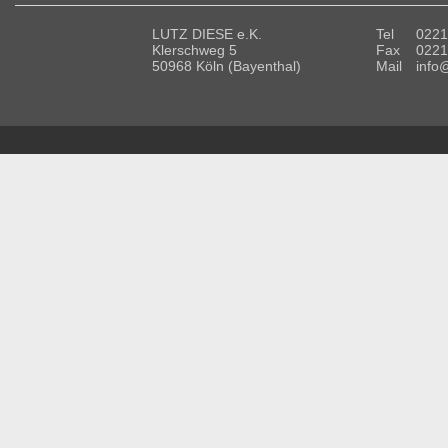
LUTZ DIESE e.K.
Tel
0221
Klerschweg 5
Fax
0221
50968 Köln (Bayenthal)
Mail
info