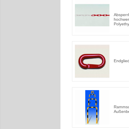
Absperr
hochwer
Polyeth
Endglied
Rammsch
Außenbe