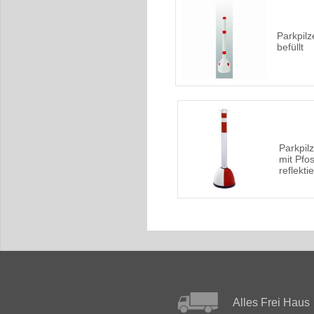
Parkpilz
befüllt
Parkpil
mit Pfos
reflekti
Alles Frei Haus