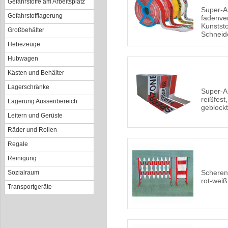
Gefahrstoffe am Arbeitsplatz
Super-A
Gefahrstofflagerung
fadenver
Kunststo
Großbehälter
Schneid
Hebezeuge
Hubwagen
Kästen und Behälter
Lagerschränke
Super-A
reißfest
Lagerung Aussenbereich
geblockt
Leitern und Gerüste
Räder und Rollen
Regale
Reinigung
Scheren
Sozialraum
rot-weiß
Transportgeräte