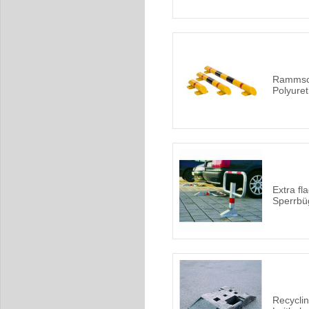
Rammsch
Polyure
Extra fl
Sperrbüg
Recyclin