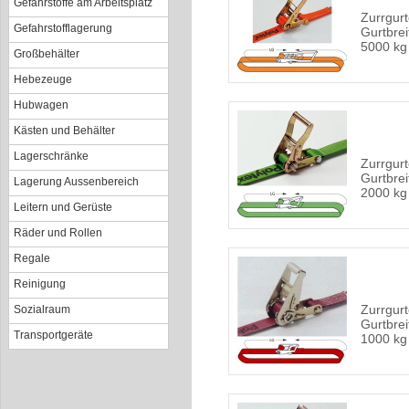
Gefahrstoffe am Arbeitsplatz
Zurrgurt
Gefahrstofflagerung
Gurtbrei
5000 kg
Großbehälter
Hebezeuge
Hubwagen
Kästen und Behälter
Lagerschränke
Zurrgurte
Gurtbrei
Lagerung Aussenbereich
2000 kg
Leitern und Gerüste
Räder und Rollen
Regale
Reinigung
Zurrgurte
Sozialraum
Gurtbrei
Transportgeräte
1000 kg