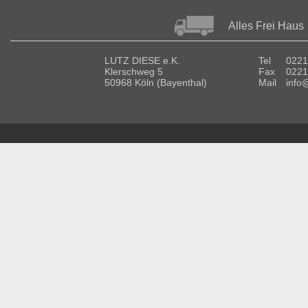
Alles Frei Haus
LUTZ DIESE e.K.
Tel
0221
Klerschweg 5
Fax
0221
50968 Köln (Bayenthal)
Mail
info