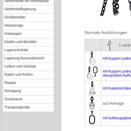
Gefahrstoffe am Arbeitsplatz
Gefahrstofflagerung
Großbehälter
Hebezeuge
Normale Ausführungen
Hubwagen
Kästen und Behälter
1-strä
Lagerschränke
Lagerung Aussenbereich
mit Kuppel-Lasth
Leitern und Gerüste
mit Kuppel-Lasth
Räder und Rollen
übergroßem Aufh
Regale
mit Kuppelschäke
Reinigung
Sozialraum
auf Anfrage
Transportgeräte
mit Aufhängeglie