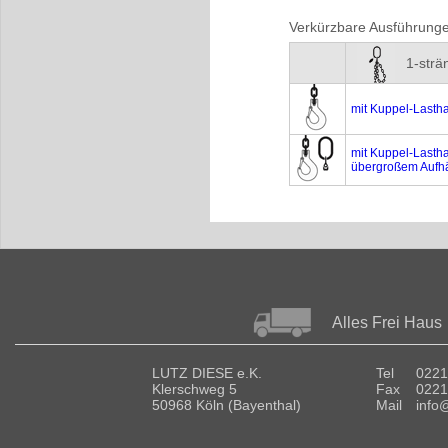
Verkürzbare Ausführung
1-strä
mit Kuppel-Lasth
mit Kuppel-Lasth
übergroßem Aufh
Alles Frei Haus
LUTZ DIESE e.K.
Tel
0221
Klerschweg 5
Fax
0221
50968 Köln (Bayenthal)
Mail
info