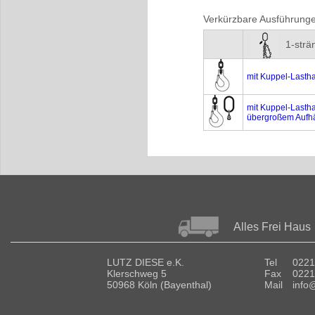
Verkürzbare Ausführung
1-strä
mit Kuppel-Lasth
mit Kuppel-Lasth
übergroßem Aufh
Alles Frei Haus
LUTZ DIESE e.K.
Tel
0221
Klerschweg 5
Fax
0221
50968 Köln (Bayenthal)
Mail
info