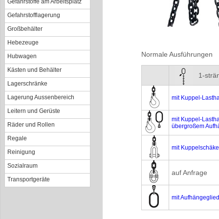
Gefahrstoffe am Arbeitsplatz
Gefahrstofflagerung
Großbehälter
Hebezeuge
Normale Ausführungen
Hubwagen
Kästen und Behälter
1-strä
Lagerschränke
Lagerung Aussenbereich
mit Kuppel-Lasth
Leitern und Gerüste
mit Kuppel-Lasth
Räder und Rollen
übergroßem Aufh
Regale
mit Kuppelschäke
Reinigung
Sozialraum
auf Anfrage
Transportgeräte
mit Aufhängeglie