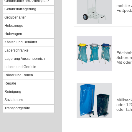
Gefahrstoffe am Arbeitsplatz
mobiler 
Gefahrstofflagerung
Fußped
Großbehälter
Hebezeuge
Hubwagen
Kästen und Behälter
Lagerschränke
Edelstah
Scherens
Lagerung Aussenbereich
Mit ode
Leitern und Gerüste
Räder und Rollen
Regale
Reinigung
Müllsac
Sozialraum
oder 120
Transportgeräte
oder fah