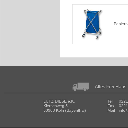
Papier
Alles Frei Haus
LUTZ DIESE e.K.
Tel
0221
Klerschweg 5
Fax
0221
50968 Köln (Bayenthal)
Mail
info