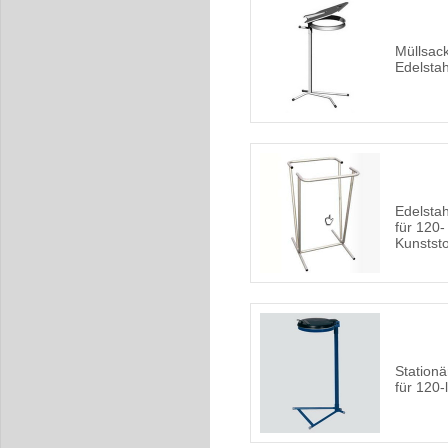
Müllsac
Edelstah
Edelsta
für 120-
Kunstst
Stationä
für 120-