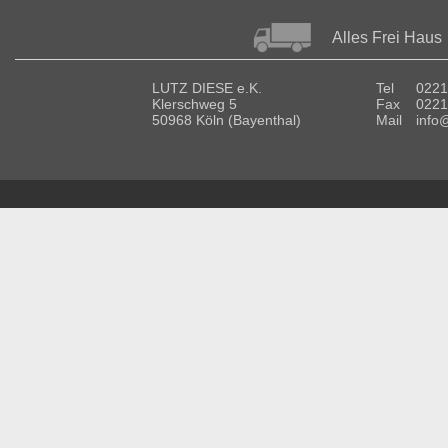
Alles Frei Haus
LUTZ DIESE e.K.
Tel
0221
Klerschweg 5
Fax
0221
50968 Köln (Bayenthal)
Mail
info