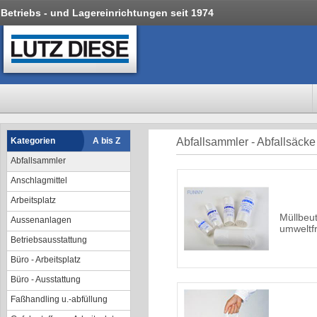
Betriebs - und Lagereinrichtungen seit 1974
Kategorien
A bis Z
Abfallsammler - Abfallsäcke
Abfallsammler
Anschlagmittel
Arbeitsplatz
Müllbeu
Aussenanlagen
umweltf
Betriebsausstattung
Büro - Arbeitsplatz
Büro - Ausstattung
Faßhandling u.-abfüllung