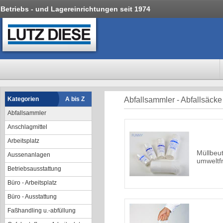
Betriebs - und Lagereinrichtungen seit 1974
Kategorien
A bis Z
Abfallsammler - Abfallsäcke
Abfallsammler
Anschlagmittel
Arbeitsplatz
Müllbeu
Aussenanlagen
umweltf
Betriebsausstattung
Büro - Arbeitsplatz
Büro - Ausstattung
Faßhandling u.-abfüllung