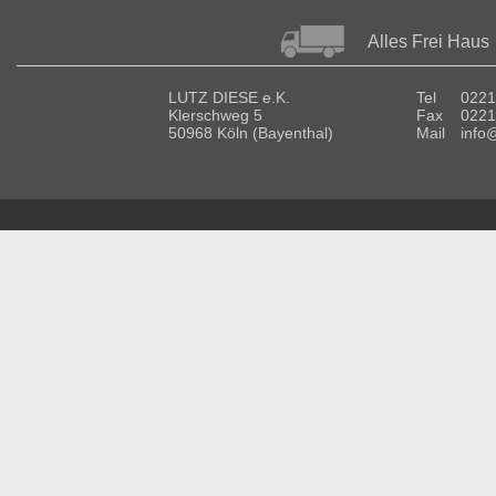
Alles Frei Haus
LUTZ DIESE e.K.
Tel
0221
Klerschweg 5
Fax
0221
50968 Köln (Bayenthal)
Mail
info