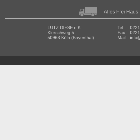
Alles Frei Haus
LUTZ DIESE e.K.
Tel
0221
Klerschweg 5
Fax
0221
50968 Köln (Bayenthal)
Mail
info