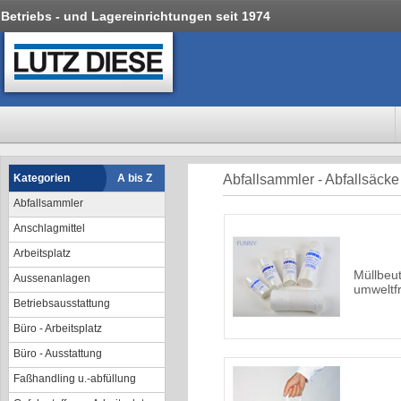
Betriebs - und Lagereinrichtungen seit 1974
Kategorien
A bis Z
Abfallsammler - Abfallsäcke
Abfallsammler
Anschlagmittel
Arbeitsplatz
Müllbeu
Aussenanlagen
umweltf
Betriebsausstattung
Büro - Arbeitsplatz
Büro - Ausstattung
Faßhandling u.-abfüllung