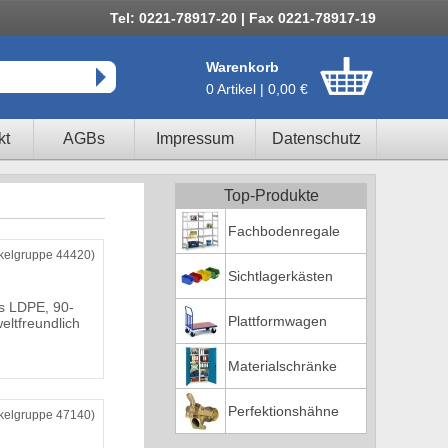
Tel: 0221-78917-20 | Fax 0221-78917-19
Warenkorb
0 Artikel | 0,00 €
kt
AGBs
Impressum
Datenschutz
Top-Produkte
Fachbodenregale
ikelgruppe 44420)
Sichtlagerkästen
s LDPE, 90-
Plattformwagen
weltfreundlich
Materialschränke
Perfektionshähne
ikelgruppe 47140)