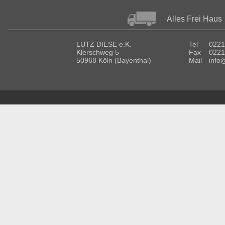
Alles Frei Haus
LUTZ DIESE e.K.
Tel
0221
Klerschweg 5
Fax
0221
50968 Köln (Bayenthal)
Mail
info